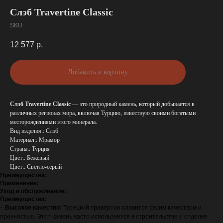
Слэб Travertine Classic
SKU:
12 577
р.
Добавить в корзину
Слэб Travertine Classic
— это природный камень, который добывается в
различных регионах мира, включая Турцию, известную своими богатыми
месторождениями этого минерала.
Вид изделия:: Слэб
Материал:: Мрамор
Страна:: Турция
Цвет:: Бежевый
Цвет:: Светло-серый
Преимущества:
Применение:
Уход и обслуживание:
Преимущества:
–
Высокое качество:
Турецкий травертин славится своим качеством и
прочностью. Этот камень часто используется в строительстве и отделке