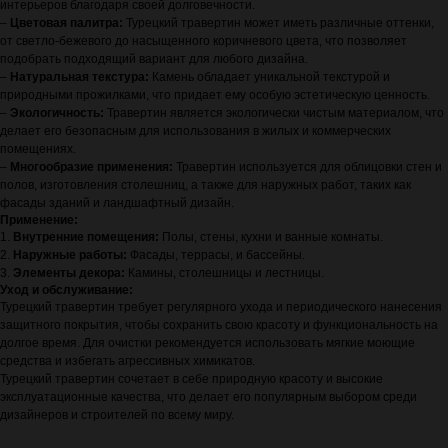
интерьеров благодаря своей долговечности.
–
Цветовая палитра:
Турецкий травертин может иметь различные оттенки,
от светло-бежевого до насыщенного коричневого цвета, что позволяет
подобрать подходящий вариант для любого дизайна.
–
Натуральная текстура:
Камень обладает уникальной текстурой и
природными прожилками, что придает ему особую эстетическую ценность.
–
Экологичность:
Травертин является экологически чистым материалом, что
делает его безопасным для использования в жилых и коммерческих
помещениях.
–
Многообразие применения:
Травертин используется для облицовки стен и
полов, изготовления столешниц, а также для наружных работ, таких как
фасады зданий и ландшафтный дизайн.
Применение:
1.
Внутренние помещения:
Полы, стены, кухни и ванные комнаты.
2.
Наружные работы:
Фасады, террасы, и бассейны.
3.
Элементы декора:
Камины, столешницы и лестницы.
Уход и обслуживание:
Турецкий травертин требует регулярного ухода и периодического нанесения
защитного покрытия, чтобы сохранить свою красоту и функциональность на
долгое время. Для очистки рекомендуется использовать мягкие моющие
средства и избегать агрессивных химикатов.
Турецкий травертин сочетает в себе природную красоту и высокие
эксплуатационные качества, что делает его популярным выбором среди
дизайнеров и строителей по всему миру.