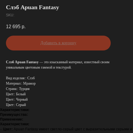
Слэб Apuan Fantasy
SKU:
12 695
р.
Добавить в корзину
Слэб Apuan Fantasy
— это изысканный материал, известный своим
уникальным цветовым гаммой и текстурой.
Вид изделия:: Слэб
Материал:: Мрамор
Страна:: Турция
Цвет:: Белый
Цвет:: Черный
Цвет:: Серый
Характеристики:
Преимущества:
Применение:
Характеристики:
–
Цвет:
Apuan Fantasy имеет светло-серый цвет с выразительными серыми и