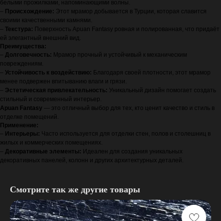
белыми прожилками, напоминающими волны.
–
Происхождение:
Этот мрамор добывается в Турции, которая славится
своими качественными камнями.
–
Текстура:
Поверхность Apuan Fantasy ровная и полированная, что придаёт
ей элегантный внешний вид.
Преимущества:
–
Долговечность:
Мрамор прочный и устойчивый к механическим
повреждениям.
–
Устойчивость к воздействию:
Благодаря своей плотности, этот мрамор
менее подвержен впитыванию влаги и грязи.
–
Эстетическая привлекательность:
Уникальный дизайн помогает создать
стильный и современный интерьер.
Apuan Fantasy
— это отличный выбор для тех, кто ценит качество и стиль в
отделке помещений.
Применение:
–
Интерьеры:
Часто используется для отделки стен, полов и столешниц в
жилых и коммерческих помещениях.
–
Декоративные элементы:
Идеален для создания уникальных
декоративных панелей, колонн и других архитектурных деталей.
Смотрите так же другие товары