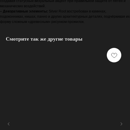
создавая статусный визуальный акцент при правильной защите от пятен и
механических воздействий.
– Декоративные элементы:
Silver Root востребован в каминах,
подоконниках, нишах, панно и других архитектурных деталях, подчёркивая их
форму сложным «древесным» рисунком прожилок.
Смотрите так же другие товары