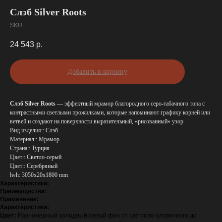
Слэб Silver Roots
SKU:
24 543
р.
Добавить в корзину
Слэб Silver Roots
— эффектный мрамор благородного серо‑табачного тона с
контрастными светлыми прожилками, которые напоминают графику корней или
ветвей и создают на поверхности выразительный, «рисованный» узор.
Вид изделия:: Слэб
Материал:: Мрамор
Страна:: Турция
Цвет:: Светло-серый
Цвет:: Серебряный
lwh: 3050x20x1800 mm
Характеристики:
Преимущества:
Применение:
Характеристики:
Цвет:
Равномерный холодный серый фон от светлого оловянного до