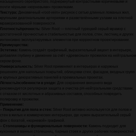
насыщенного серебристого, подчеркнутый контрастными коричневыми и
почти чёрными «корневыми» прожилками.
Текстура:
Динамичный «root‑vein» рисунок с сетью длинных ломаных жил,
крупными диагональными артериями и разветвлёнными узлами на плотной
мраморизованной поверхности.
Плотность/прочность:
Silver Root — плотный турецкий серый мрамор с
достаточной прочностью и стабильностью для полов, стен, лестниц и других
интенсивно эксплуатируемых элементов при корректном проектировании.
Преимущества:
Эстетика:
Камень создаёт графичный, выразительный акцент в интерьере,
добавляя глубину и движение за счёт «древесных» прожилок на нейтральном
сером фоне.
Универсальность:
Silver Root применяют в интерьерах и наружных
решениях для напольных покрытий, облицовки стен, фасадов, входных групп
и крупных декоративных панелей в премиальных проектах.
Лёгкость/особенности в уходе:
Для сохранения внешнего вида
рекомендуется регулярная защита и очистка pH‑нейтральными средствами,
с отказом от кислотных и абразивных составов, способных повредить
полировку и прожилки.
Применение:
– Покрытия для пола и стен:
Silver Root активно используется для полов и
стен в жилых и коммерческих интерьерах, где нужен выразительный серый
фон с богатой, «корневой» графикой.
– Столешницы и функциональные поверхности:
Камень подходит для
кухонных и ванных столешниц, барных стоек и других рабочих поверхностей,