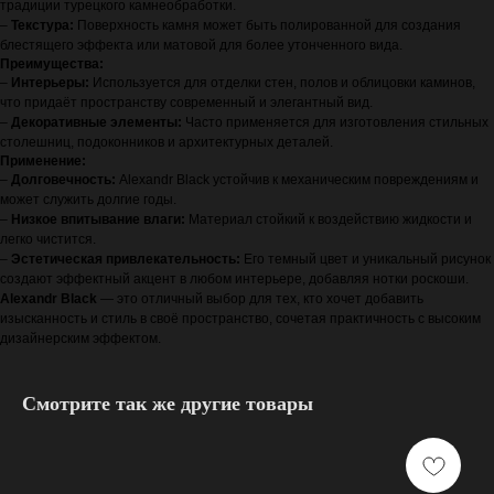
традиции турецкого камнеобработки.
–
Текстура:
Поверхность камня может быть полированной для создания
блестящего эффекта или матовой для более утонченного вида.
Преимущества:
–
Интерьеры:
Используется для отделки стен, полов и облицовки каминов,
что придаёт пространству современный и элегантный вид.
–
Декоративные элементы:
Часто применяется для изготовления стильных
столешниц, подоконников и архитектурных деталей.
Применение:
–
Долговечность:
Alexandr Black устойчив к механическим повреждениям и
может служить долгие годы.
–
Низкое впитывание влаги:
Материал стойкий к воздействию жидкости и
легко чистится.
–
Эстетическая привлекательность:
Его темный цвет и уникальный рисунок
создают эффектный акцент в любом интерьере, добавляя нотки роскоши.
Alexandr Black
— это отличный выбор для тех, кто хочет добавить
изысканность и стиль в своё пространство, сочетая практичность с высоким
дизайнерским эффектом.
Смотрите так же другие товары