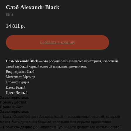
Слэб Alexandr Black
SKU:
14 811
р.
Добавить в корзину
Слэб Alexandr Black
— это роскошный и уникальный материал, известный
своей глубокой черной основой и яркими прожилками.
Вид изделия:: Слэб
Материал:: Мрамор
Страна:: Турция
Цвет:: Белый
Цвет:: Черный
Характеристики:
Преимущества:
Применение:
Характеристики:
–
Цвет:
Основной цвет Alexandr Black — насыщенный черный, который
может быть дополнен белыми, золотыми или серыми прожилками.
–
Происхождение:
Добывается в Турции, что делает его частью богатой