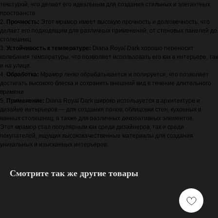
текстурой, что делает его идеальным для создания стильных и элегантных
пространств.
2.
Прочность:
Этот мрамор имеет высокую прочность и долговечность, что
делает его подходящим для различных применений, от стеновых панелей до
столешниц.
3.
Устойчивость к температуре:
Diana Royal Dark хорошо переносит
колебания температуры, что позволяет использовать его как в интерьере, так
и на улице.
4.
Обработка:
Мрамор легко обрабатывается и полируется, что позволяет
достигать высокого блеска и сохранить внешний вид в течение длительного
времени.
5.
Применение:
Diana Royal Dark широко используется в архитектуре и
дизайне интерьеров — для создания полов, облицовки стен, кухонных и
ванных столешниц, а также для различных декоративных элементов.
Этот мрамор стал популярным как среди дизайнеров, так и среди
покупателей, ищущих высококачественные материалы для создания
уникальных и изысканных интерьеров.
Смотрите так же другие товары