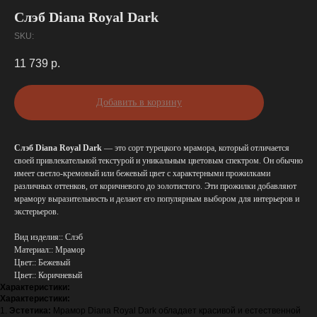
Слэб Diana Royal Dark
SKU:
11 739
р.
Добавить в корзину
Слэб Diana Royal Dark
— это сорт турецкого мрамора, который отличается
своей привлекательной текстурой и уникальным цветовым спектром. Он обычно
имеет светло-кремовый или бежевый цвет с характерными прожилками
различных оттенков, от коричневого до золотистого. Эти прожилки добавляют
мрамору выразительность и делают его популярным выбором для интерьеров и
экстерьеров.
Вид изделия:: Слэб
Материал:: Мрамор
Цвет:: Бежевый
Цвет:: Коричневый
Характеристики:
Характеристики:
1.
Эстетика:
Мрамор Diana Royal Dark обладает красивой и естественной