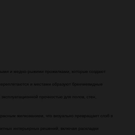
выми и медно‑рыжими прожилками, которые создают
 переплетаются и местами образуют брекчиевидные
и эксплуатационной прочностью для полов, стен,
красным жилкованием, что визуально превращает слэб в
 элитных интерьерных решений, включая раскладки