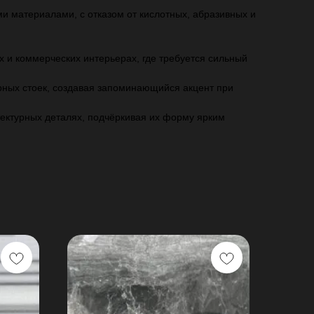
и материалами, с отказом от кислотных, абразивных и
х и коммерческих интерьерах, где требуется сильный
рных стоек, создавая запоминающийся акцент при
тектурных деталях, подчёркивая их форму ярким