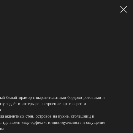
й белый мрамор с выразительными бордово‑розовыми и
у задаёт в интерьере настроение арт‑галереи и
а.
ля акцентных стен, островов на кухне, столешниц и
, где важен «вау‑эффект», индивидуальность и ощущение
на.