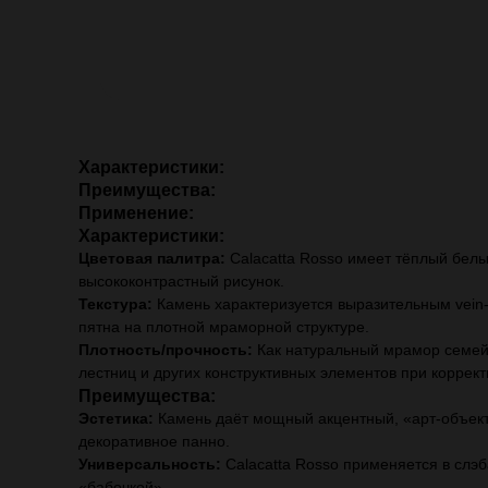
Характеристики:
Преимущества:
Применение:
Характеристики:
Цветовая палитра:
Calacatta Rosso имеет тёплый бел
высококонтрастный рисунок.
Текстура:
Камень характеризуется выразительным vein
пятна на плотной мраморной структуре.
Плотность/прочность:
Как натуральный мрамор семейс
лестниц и других конструктивных элементов при коррект
Преимущества:
Эстетика:
Камень даёт мощный акцентный, «арт‑объект
декоративное панно.
Универсальность:
Calacatta Rosso применяется в слэб
«бабочкой».