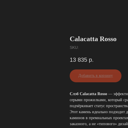
Calacatta Rosso
SKU:
13 835
р.
Добавить в корзину
Слэб Calacatta Rosso
— эффектны
серыми прожилками, который сраз
подчёркивает статус пространств
Этот камень идеально подходит д
каминов в премиальных проектах
заказного, а не «типового» дизай