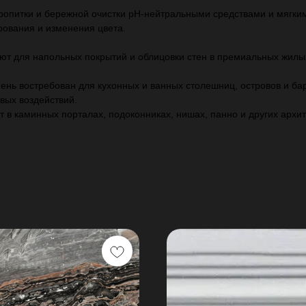
ропитки и бережной очистки pH‑нейтральными средствами и мягким
рования и изменения цвета.
уют для напольных покрытий и облицовки стен в премиальных жилы
ень востребован для кухонных и ванных столешниц, островов и ба
вых воздействий.
т в каминных порталах, подоконниках, нишах, панно и других архи