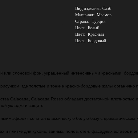
Вид изделия:: Слэб
Материал:: Мрамор
Страна:: Турция
Цвет:: Белый
Цвет:: Красный
Цвет:: Бордовый
ый или слоновой фон, украшенный интенсивными красными, бордо
‑рисунком, где толстые и тонкие красно‑бордовые жилы органично
тва Calacatta, Calacatta Rosso обладает достаточной плотностью 
ной укладке и защите.
ный» эффект, сочетая классическую белую базу с драматическим 
ах и плитке для кухонь, ванных, полов, стен, фасадных вставок и