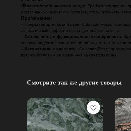
Лёгкость/особенности в уходе:
Требует регулярной п
агрессивных химических составов, чтобы избежать мати
Применение:
– Покрытия для пола и стен:
Calacatta Rosso использ
декоративный эффект и яркая цветовая динамика.
– Столешницы и функциональные поверхности:
Кам
условии надёжной защитной обработки от пятен и тепло
– Декоративные элементы:
Calacatta Rosso применяю
красно‑бордовым жилкованием на светлом фоне.
Смотрите так же другие товары