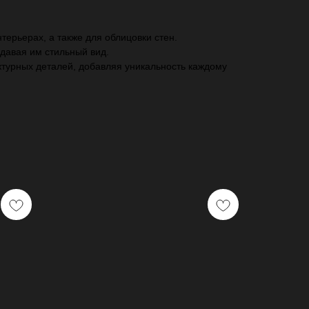
ерьерах, а также для облицовки стен.
давая им стильный вид.
ктурных деталей, добавляя уникальность каждому