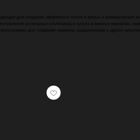
одходит для создания эффектных полов в жилых и коммерческих инт
зготовления роскошных столешниц в кухнях и ванных комнатах, при
 использован для создания каминов, подоконников и других архите