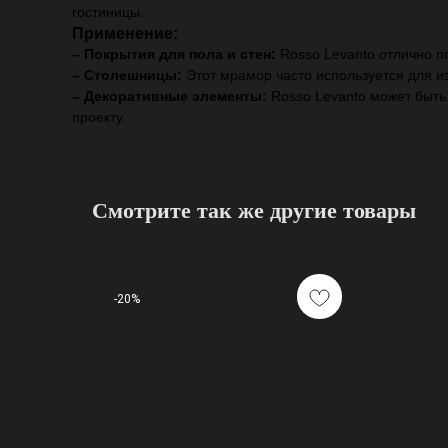
гостиницы.
Применение:
– Покрытия для пола и стен:
Rosso Levanto отлично п
– Столешницы:
Этот мрамор часто используется для и
– Декоративные элементы:
Rosso Levanto может быть
проекту.
Смотрите так же другие товары
-20%