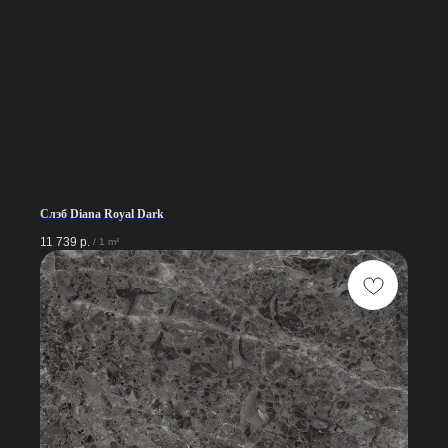
Слэб Diana Royal Dark
11 739
р.
/
1 m²