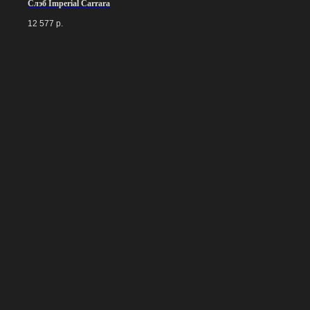
Слэб Imperial Carrara
12 577
р.