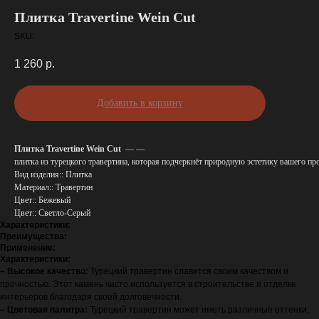
Плитка Travertine Wein Cut
SKU:
1 260
р.
Добавить в корзину
Плитка Travertine Wein Cut
— —
плитка из турецкого травертина, которая подчеркнёт природную эстетику вашего п
Вид изделия:: Плитка
Материал:: Травертин
Цвет:: Бежевый
Цвет:: Светло-Серый
Характеристики:
Преимущества:
Применение:
Характеристики:
– Высокое качество:
Турецкий травертин славится своим качеством и
прочностью. Этот камень часто используется в строительстве и отделке
интерьеров благодаря своей долговечности.
– Цветовая палитра:
Турецкий травертин может иметь различные оттенки,