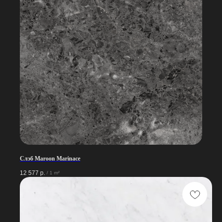
Слэб Maroon Marinace
12 577
р.
/
1 m²