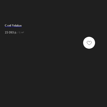
Слэб Volakas
15 093
р.
/
1 m²