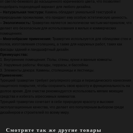
от светло-бежевого до насыщенного коричневого цвета, что позволяет
подобрать подходящий вариант для любого дизайна.
– Натуральная текстура:
Камень обладает уникальной текстурой и
природными прожилками, что придает ему особую эстетическую ценность.
– Экологичность:
Травертин является экологически чистым материалом, что
делает его безопасным для использования в жилых и коммерческих
помещениях.
– Многообразие применения:
Травертин используется для облицовки стен и
полов, изготовления столешниц, а также для наружных работ, таких как
фасады зданий и ландшафтный дизайн.
Преимущества:
1. Внутренние помещения: Полы, стены, кухни и ванные комнаты.
2. Наружные работы: Фасады, террасы, и бассейны.
3. Элементы декора: Камины, столешницы и лестницы.
Применение:
Турецкий травертин требует регулярного ухода и периодического нанесения
защитного покрытия, чтобы сохранить свою красоту и функциональность на
долгое время. Для очистки рекомендуется использовать мягкие моющие
средства и избегать агрессивных химикатов.
Турецкий травертин сочетает в себе природную красоту и высокие
эксплуатационные качества, что делает его популярным выбором среди
дизайнеров и строителей по всему миру.
Смотрите так же другие товары