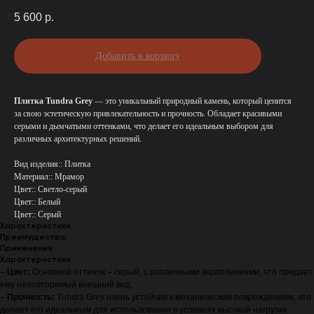
5 600
р.
Добавить в корзину
Плитка Tundra Grey
— это уникальный природный камень, который ценится
за свою эстетическую привлекательность и прочность. Обладает красивыми
серыми и дымчатыми оттенками, что делает его идеальным выбором для
различных архитектурных решений.
Вид изделия:: Плитка
Материал:: Мрамор
Цвет:: Светло-серый
Цвет:: Белый
Цвет:: Серый
Характеристики:
Преимущества:
Применение:
Характеристики:
–
Цвет:
Основной оттенок – серый, с различными вкраплениями, что придает
ему неповторимый внешний вид.
–
Прочность:
Tundra Grey очень устойчив к механическим повреждениям, что
делает его идеальным для использования в условиях высокой нагрузки.