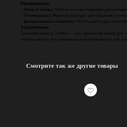
Применение:
–
Полы и стены:
Tonitras отлично подходит для укладк
–
Столешницы:
Мрамор подходит для создания столешн
–
Декоративные элементы:
Используется для изготовл
Заключение:
Турецкий мрамор Tonitras — это идеальный выбор для т
оттенки делают его универсальным материалом для со
Смотрите так же другие товары