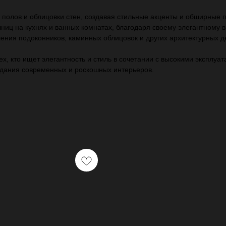
и полов и облицовки стен, создавая стильные акценты и обширные 
иц на кухнях и ванных комнатах, благодаря своему элегантному в
ения подоконников, каминных облицовок и других архитектурных д
ех, кто ищет элегантность и стиль в сочетании с высокими эксплуа
здания современных и роскошных интерьеров.