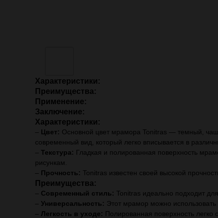
Характеристики:
Преимущества:
Применение:
Заключение:
Характеристики:
–
Цвет:
Основной цвет мрамора Tonitras — темный, чаще
современный вид, который легко вписывается в различн
–
Текстура:
Гладкая и полированная поверхность мрамо
рисункам.
–
Прочность:
Tonitras известен своей высокой прочност
Преимущества:
–
Современный стиль:
Tonitras идеально подходит дл
–
Универсальность:
Этот мрамор можно использовать к
–
Легкость в уходе:
Полированная поверхность легко о