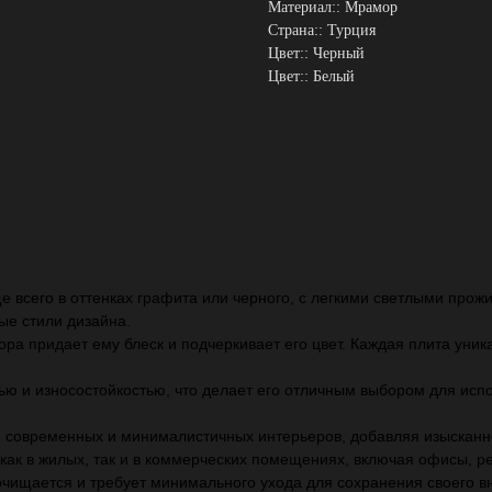
Материал:: Мрамор
Страна:: Турция
Цвет:: Черный
Цвет:: Белый
 всего в оттенках графита или черного, с легкими светлыми прож
ые стили дизайна.
ра придает ему блеск и подчеркивает его цвет. Каждая плита ун
ью и износостойкостью, что делает его отличным выбором для испол
я современных и минималистичных интерьеров, добавляя изысканно
ак в жилых, так и в коммерческих помещениях, включая офисы, р
чищается и требует минимального ухода для сохранения своего в