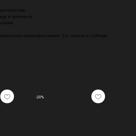
пространства.
иду и прочности.
еталей.
тационными характеристиками. Его темные и глубокие
-20%