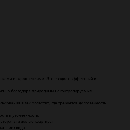
илками и вкраплениями. Это создает эффектный и
икальна благодаря природным неконтролируемым
ьзования в тех областях, где требуется долговечность.
сть и утонченность.
естораны и жилые квартиры.
нешнего вида.